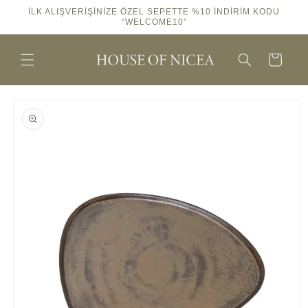
İçeriğe
İLK ALIŞVERİŞİNİZE ÖZEL SEPETTE %10 İNDİRİM KODU
atla
“WELCOME10”
Sepet
Ürün
bilgisine
atla