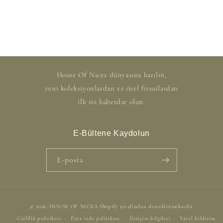
House Of Nicea dünyasına katılın,
yeni koleksiyonlardan ve özel fırsatlardan
ilk siz haberdar olun.
E-Bültene Kaydolun
E-posta
Ödeme
© 2026,
HOUSE OF NICEA
Shopify tarafından desteklenmektedir
yöntemleri
Gizlilik politikası
Para iade politikası
İletişim bilgileri
Yasal bildirim