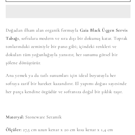
Tabağı
Tabağı
için
için
adedi
adedi
azaltın
artırın
Doğadan ilham alan organik formuyla
Gaia Black Üçgen Servis
Tabağı
, sofralara modern ve sıra dışı bir dokunuş katar. Toprak
tonlarındaki zeminiyle bir pano gibi; içindeki renkleri ve
dokuları tüm yoğunluğuyla yansıtır, her sunumu görsel bir
şölene dönüştürür.
Ana yemek ya da tatlı sunumları için ideal boyutuyla her
sofraya zarif bir hareket kazandırır. El yapımı doğası sayesinde
her parça kendine özgüdür ve sofranıza doğal bir şıklık taşır.
Materyal:
Stoneware Seramik
Ölçüler:
27,5 cm uzun kenar x 20 cm kısa kenar x 1,4 cm