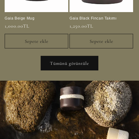
Gaia Beige Mug
Gaia Black Fincan Takımı
Normal
1,000.00TL
Normal
1,250.00TL
fiyat
fiyat
Sepete ekle
Sepete ekle
Tümünü görüntüle