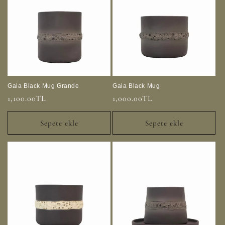
Gaia Black Mug Grande
Gaia Black Mug
Normal
1,100.00TL
Normal
1,000.00TL
fiyat
fiyat
Sepete ekle
Sepete ekle