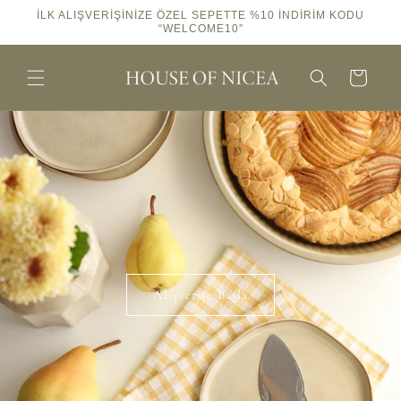
İçeriğe
İLK ALIŞVERİŞİNİZE ÖZEL SEPETTE %10 İNDİRİM KODU
atla
“WELCOME10”
Sepet
Alışverişe Başla